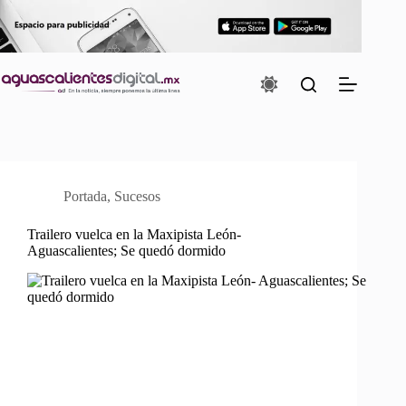
Saltar
al
contenido
Portada
,
Sucesos
Trailero vuelca en la Maxipista León-
Aguascalientes; Se quedó dormido