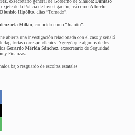
rez,
exsecretario general de Gobierno de Sinaloa;
Dámaso
, exjefe de la Policía de Investigación; así como
Alberto
Dionisio Hipólito
, alias “Tornado”.
lenzuela Millán
, conocido como “Juanito”.
e abierta una investigación relacionada con el caso y señaló
as indagatorias correspondientes. Agregó que algunos de los
llos
Gerardo Mérida Sánchez
, exsecretario de Seguridad
ón y Finanzas.
loa bajo resguardo de escoltas estatales.