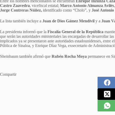
Entre los nombres mencionados se encuentran
Enrique Inzunza Cáza
Castro Zaavedra
, vicefiscal estatal;
Marco Antonio Almanza Avilés
Jorge Contreras Núñez,
identificado como “Cholo”, y
José Antonio 
La lista también incluye a
Juan de Dios Gámez Mendívil
y a
Juan Va
La presidenta informó que la
Fiscalía General de la República
mantien
que serán las autoridades ministeriales las encargadas de desarrollar l
implicados ya se presentaron ante autoridades estadounidenses, entre e
Pública de Sinaloa, y Enrique Díaz Vega, exsecretario de Administraci
Sheinbaum también afirmó que
Rubén Rocha Moya
permanece en Sina
Compartir