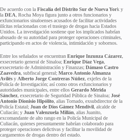
De acuerdo con la
Fiscalía del Distrito Sur de Nueva Yor
k y
la
DEA
, Rocha Moya figura junto a otros funcionarios y
exfuncionarios sinaloenses acusados de facilitar actividades
ilícitas relacionadas con el trasiego de drogas hacia Estados
Unidos. La investigación sostiene que los implicados habrían
abusado de su autoridad para proteger operaciones criminales,
participando en actos de violencia, intimidación y sobornos.
Entre los señalados se encuentran
Enrique Inzunza Cázarez
,
exsecretario general de Sinaloa;
Enrique Díaz Vega
,
exsecretario de Administración y Finanzas;
Dámaso Castro
Zaavedra
, subfiscal general;
Marco Antonio Almanza
Avilés
y
Alberto Jorge Contreras Núñez
, exjefes de la
Policía de Investigación; así como otros exfuncionarios y
autoridades municipales, entre ellos
Gerardo Mérida
Sánchez
, exsecretario de Seguridad Pública de Sinaloa;
José
Antonio Dionisio Hipólito
, alias Tornado, exsubdirector de la
Policía Estatal;
Juan de Dios Gámez Mendívil
, alcalde de
Culiacán; y
Juan Valenzuela Millán
, alias Juanito,
excomandante de alto rango en la Policía Municipal de
Culiacán, quienes presuntamente habrían colaborado para
proteger operaciones delictivas y facilitar la movilidad de
cargamentos de drogas dentro del estado.