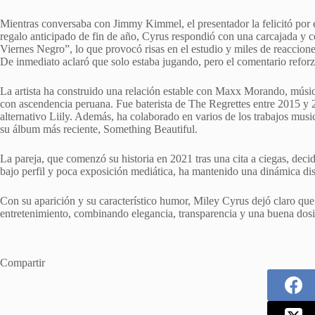
Mientras conversaba con Jimmy Kimmel, el presentador la felicitó por e
regalo anticipado de fin de año, Cyrus respondió con una carcajada y c
Viernes Negro”, lo que provocó risas en el estudio y miles de reaccione
De inmediato aclaró que solo estaba jugando, pero el comentario reforzó
La artista ha construido una relación estable con Maxx Morando, músi
con ascendencia peruana. Fue baterista de The Regrettes entre 2015 y 
alternativo Liily. Además, ha colaborado en varios de los trabajos mu
su álbum más reciente, Something Beautiful.
La pareja, que comenzó su historia en 2021 tras una cita a ciegas, dec
bajo perfil y poca exposición mediática, ha mantenido una dinámica disc
Con su aparición y su característico humor, Miley Cyrus dejó claro que
entretenimiento, combinando elegancia, transparencia y una buena dosi
Compartir