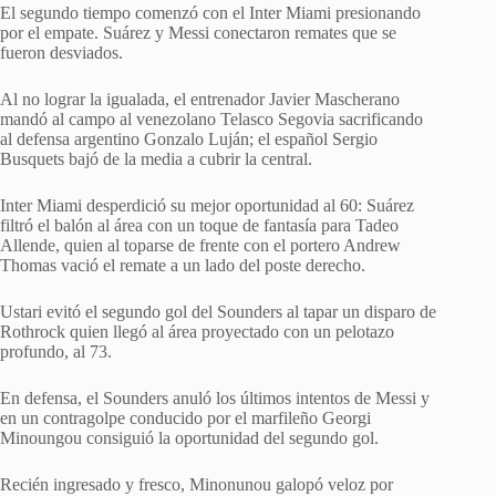
El segundo tiempo comenzó con el Inter Miami presionando
por el empate. Suárez y Messi conectaron remates que se
fueron desviados.
Al no lograr la igualada, el entrenador Javier Mascherano
mandó al campo al venezolano Telasco Segovia sacrificando
al defensa argentino Gonzalo Luján; el español Sergio
Busquets bajó de la media a cubrir la central.
Inter Miami desperdició su mejor oportunidad al 60: Suárez
filtró el balón al área con un toque de fantasía para Tadeo
Allende, quien al toparse de frente con el portero Andrew
Thomas vació el remate a un lado del poste derecho.
Ustari evitó el segundo gol del Sounders al tapar un disparo de
Rothrock quien llegó al área proyectado con un pelotazo
profundo, al 73.
En defensa, el Sounders anuló los últimos intentos de Messi y
en un contragolpe conducido por el marfileño Georgi
Minoungou consiguió la oportunidad del segundo gol.
Recién ingresado y fresco, Minonunou galopó veloz por