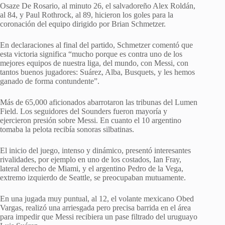
Osaze De Rosario, al minuto 26, el salvadoreño Alex Roldán,
al 84, y Paul Rothrock, al 89, hicieron los goles para la
coronación del equipo dirigido por Brian Schmetzer.
En declaraciones al final del partido, Schmetzer comentó que
esta victoria significa “mucho porque es contra uno de los
mejores equipos de nuestra liga, del mundo, con Messi, con
tantos buenos jugadores: Suárez, Alba, Busquets, y les hemos
ganado de forma contundente”.
Más de 65,000 aficionados abarrotaron las tribunas del Lumen
Field. Los seguidores del Sounders fueron mayoría y
ejercieron presión sobre Messi. En cuanto el 10 argentino
tomaba la pelota recibía sonoras silbatinas.
El inicio del juego, intenso y dinámico, presentó interesantes
rivalidades, por ejemplo en uno de los costados, Ian Fray,
lateral derecho de Miami, y el argentino Pedro de la Vega,
extremo izquierdo de Seattle, se preocupaban mutuamente.
En una jugada muy puntual, al 12, el volante mexicano Obed
Vargas, realizó una arriesgada pero precisa barrida en el área
para impedir que Messi recibiera un pase filtrado del uruguayo