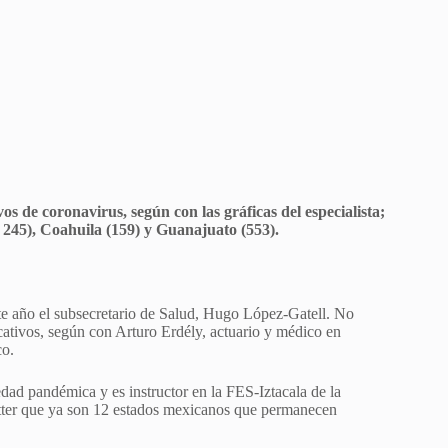
s de coronavirus, según con las gráficas del especialista;
l 245), Coahuila (159) y Guanajuato (553).
te año el subsecretario de Salud, Hugo López-Gatell. No
icativos, según con Arturo Erdély, actuario y médico en
co.
edad pandémica y es instructor en la FES-Iztacala de la
ter que ya son 12 estados mexicanos que permanecen